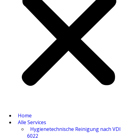
Home
Alle Ser­vices
Hygie­ne­tech­ni­sche Rei­ni­gung nach VDI
6022