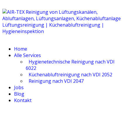
Home
Alle Ser­vices
Hygie­ne­tech­ni­sche Rei­ni­gung nach VDI
6022
Küchen­ab­luft­rei­ni­gung nach VDI 2052
Rei­ni­gung nach VDI 2047
Jobs
Blog
Kon­takt