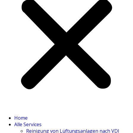
Home
Alle Ser­vices
Rei­ni­gung von Lüf­tungs­an­la­gen nach VDI