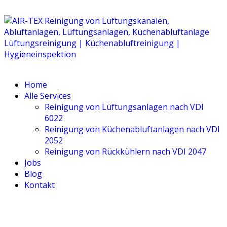
Home
Alle Ser­vices
Rei­ni­gung von Lüf­tungs­an­la­gen nach VDI
6022
Rei­ni­gung von Küchen­ab­luft­an­la­gen nach VDI
2052
Rei­ni­gung von Rück­küh­lern nach VDI 2047
Jobs
Blog
Kon­takt