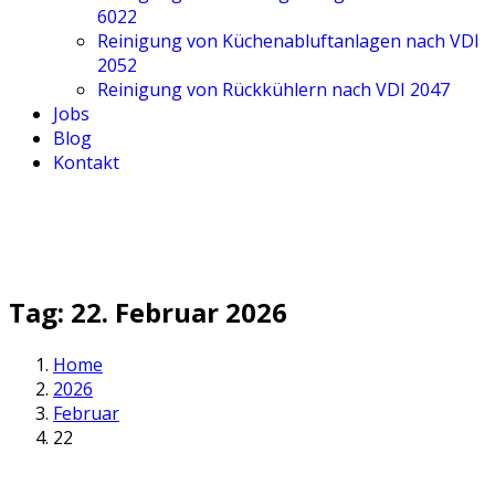
6022
Rei­ni­gung von Küchen­ab­luft­an­la­gen nach VDI
2052
Rei­ni­gung von Rück­küh­lern nach VDI 2047
Jobs
Blog
Kon­takt
Tag:
22. Februar 2026
Home
2026
Februar
22